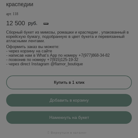
краспедии
арт. 118
12 500
руб.
Сборный букет из мимозы, ромашки и краспедии , упакованный в
корейскую бумагу, подобранную в цвет букета и перевязанный
атласными лентами.
Оформить заказ вы можете:
- через корзину на сайте
- написав нам в What’s App по номеру +7(977)868-34-82
- позвонив по номеру +7(915)125-19-32
- через direct Instagram @flamor_boutique
Купить в 1 клик
Добавить в корзину
Намекнуть на букет
Вернуться в каталог