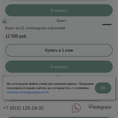
В корзину
Букет из 11 голландских гортензий
12 500
руб.
Купить в 1 клик
В корзину
Мы используем файлы cookie для хранения данных. Продолжая
Букет из 20 веточек кустовой розы Бомбастик
OK
пользоваться нашим сайтом, вы соглашаетесь с условиями
7 500
руб.
политики конфиденциальности
Купить в 1 клик
+7 (915) 125-19-32