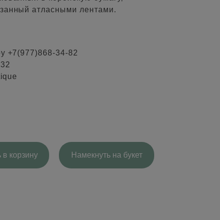
язанный атласными лентами.
ру +7(977)868-34-82
-32
tique
 в корзину
Намекнуть на букет