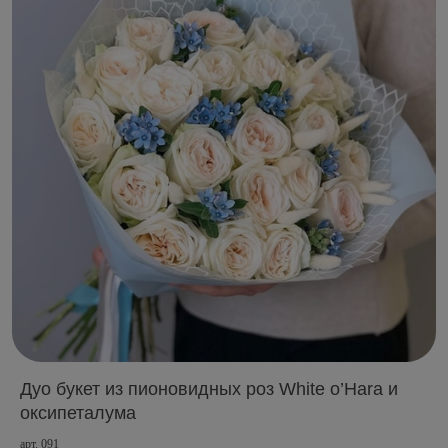
Дуо букет из пионовидных роз White o’Hara и
оксипеталума
арт. 091