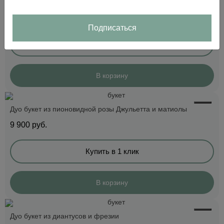
Дуо букет из диантусов и шамилациума
3 500
руб.
Подписаться
Купить в 1 клик
В корзину
Дуо букет из пионовидной розы Джульетта и матиолы
9 900
руб.
Купить в 1 клик
В корзину
Дуо букет из диантусов и фрезии