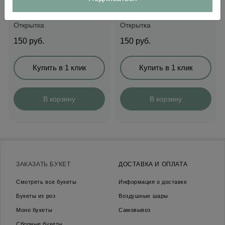
Открытка
Открытка
150
руб.
150
руб.
Купить в 1 клик
Купить в 1 клик
В корзину
В корзину
ЗАКАЗАТЬ БУКЕТ
ДОСТАВКА И ОПЛАТА
Смотреть все букеты
Информация о доставке
Букеты из роз
Воздушные шары
Моно букеты
Самовывоз
Сборные букеты