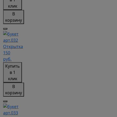
клик
В
корзину
арт.032
Открытка
150
руб.
Купить
в 1
клик
В
корзину
арт.033