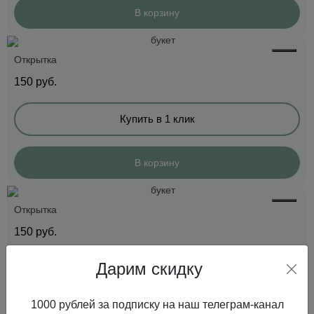
В корзину
Открытка
150
руб.
Купить в 1 клик
В корзину
Открытка
150
руб.
Дарим скидку
Купить в 1 клик
1000 рублей за подписку на наш телеграм-канал
В корзину