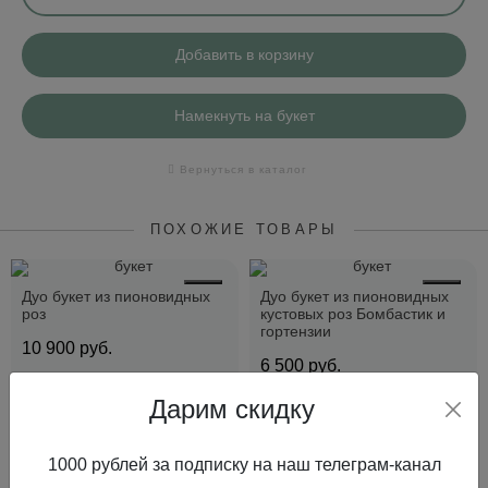
Добавить в корзину
Намекнуть на букет
Вернуться в каталог
ПОХОЖИЕ ТОВАРЫ
Дуо букет из пионовидных
Дуо букет из пионовидных
роз
кустовых роз Бомбастик и
гортензии
10 900
руб.
6 500
руб.
Дарим скидку
Купить в 1 клик
Купить в 1 клик
1000 рублей за подписку на наш телеграм-канал
В корзину