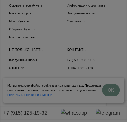
Смотреть все букеты
Информация о доставке
Букеты из роз
Воздушные шары
Моно букеты
Самовывоз
Сборные букеты
Букеты невесты
НЕ ТОЛЬКО ЦВЕТЫ
КОНТАКТЫ
Воздушные шары
+7 (977) 868-34-82
Открытки
floflower@mail.ru
Мы используем файлы cookie для хранения данных. Продолжая
Политика конфедециальности
OK
пользоваться нашим сайтом, вы соглашаетесь с условиями
Продвижение сайта Amigos Digital
политики конфиденциальности
+7 (915) 125-19-32