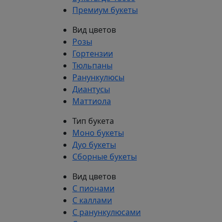
Премиум букеты
Вид цветов
Розы
Гортензии
Тюльпаны
Ранункулюсы
Диантусы
Маттиола
Тип букета
Моно букеты
Дуо букеты
Сборные букеты
Вид цветов
С пионами
С каллами
С ранункулюсами