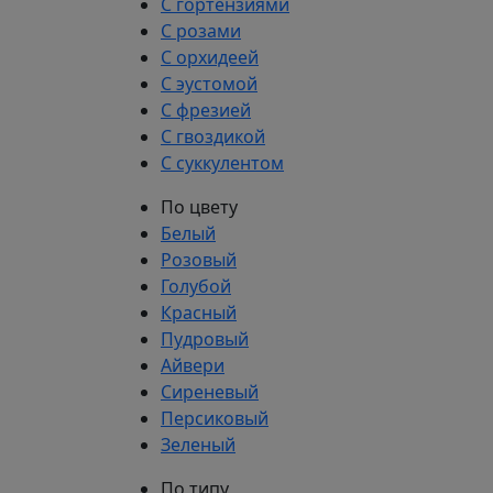
С гортензиями
С розами
С орхидеей
С эустомой
С фрезией
С гвоздикой
С суккулентом
По цвету
Белый
Розовый
Голубой
Красный
Пудровый
Айвери
Сиреневый
Персиковый
Зеленый
По типу