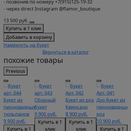
- позвонив по номеру +7(915)125-19-32
- через direct Instagram @flamor_boutique
13 500
руб.
Купить в 1 клик
Добавить в корзину
Намекнуть на букет
Вернуться в каталог
похожие товары
Previous
арт. 044
арт. 043
Арт. 042
Арт. 041
А
Букет из
Сборный
Букет из роз
Дуо букет из
Б
пионовидных
букет
Квинсанд
пионовидных
п
тюльпанов
9 900
руб.
8 900
руб.
роз
р
9 900
руб.
10 900
руб.
Б
Купить в 1
Купить в 1
1
Купить в 1
клик
клик
Купить в 1