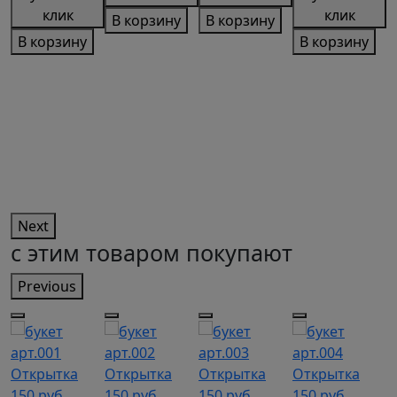
клик
клик
В корзину
В корзину
В корзину
В корзину
ы,
и
Next
с этим товаром покупают
Previous
арт.001
арт.002
арт.003
арт.004
а
Открытка
Открытка
Открытка
Открытка
О
150
руб.
150
руб.
150
руб.
150
руб.
1