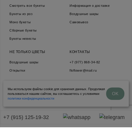
Смотреть все букеты
Информация о доставке
Букеты из роз
Воздушные шары
Моно букеты
Самовывоз
Сборные букеты
Букеты невесты
НЕ ТОЛЬКО ЦВЕТЫ
КОНТАКТЫ
Воздушные шары
+7 (977) 868-34-82
Открытки
floflower@mail.ru
Мы используем файлы cookie для хранения данных. Продолжая
Политика конфедециальности
OK
пользоваться нашим сайтом, вы соглашаетесь с условиями
Продвижение сайта Amigos Digital
политики конфиденциальности
+7 (915) 125-19-32