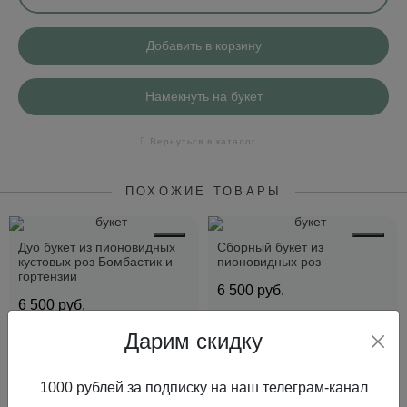
Добавить в корзину
Намекнуть на букет
Вернуться в каталог
ПОХОЖИЕ ТОВАРЫ
Дуо букет из пионовидных
Сборный букет из
кустовых роз Бомбастик и
пионовидных роз
гортензии
6 500
руб.
6 500
руб.
Дарим скидку
Купить в 1 клик
Купить в 1 клик
1000 рублей за подписку на наш телеграм-канал
В корзину