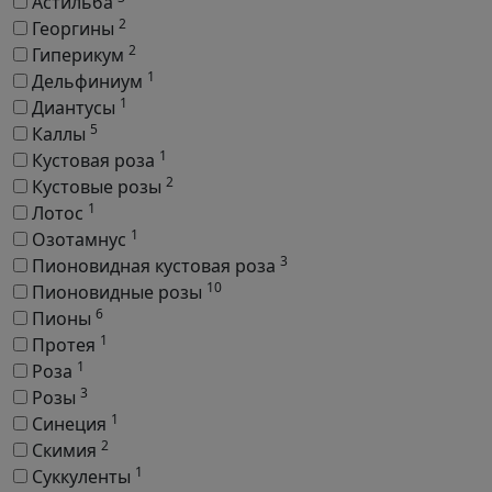
Астильба
2
Георгины
2
Гиперикум
1
Дельфиниум
1
Диантусы
5
Каллы
1
Кустовая роза
2
Кустовые розы
1
Лотос
1
Озотамнус
3
Пионовидная кустовая роза
10
Пионовидные розы
6
Пионы
1
Протея
1
Роза
3
Розы
1
Синеция
2
Скимия
1
Суккуленты