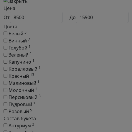
Цена
От
До
Цвета
5
Белый
7
Винный
1
Голубой
1
Зеленый
1
Капучино
1
Коралловый
13
Красный
1
Малиновый
1
Молочный
3
Персиковый
1
Пудровый
5
Розовый
Состав букета
2
Антуриум
3