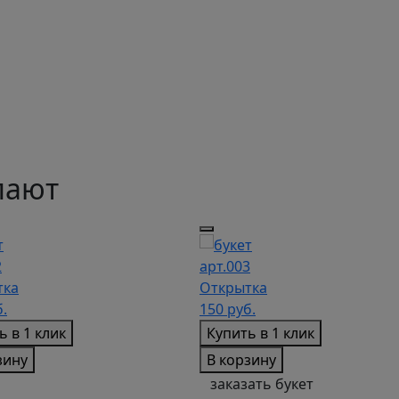
пают
2
арт.003
тка
Открытка
.
150
руб.
ь в 1 клик
Купить в 1 клик
зину
В корзину
заказать букет