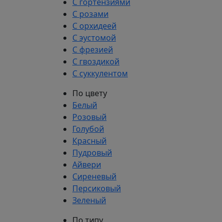
С гортензиями
С розами
С орхидеей
С эустомой
С фрезией
С гвоздикой
С суккулентом
По цвету
Белый
Розовый
Голубой
Красный
Пудровый
Айвери
Сиреневый
Персиковый
Зеленый
По типу