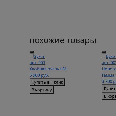
похожие товары
арт. 001
арт. 00
ция с гномом
Хвойная охапка M
Нового
е
5 900
руб.
Гамма 
3 700
р
Купить в 1 клик
Купит
В корзину
В кор