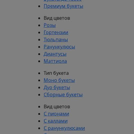
Премиум букеты
Вид цветов
Розы
Гортензии
Тюльпаны
Ранункулюсы
Диантусы
Маттиола
Тип букета
Моно букеты
Дуо букеты
Сборные букеты
Вид цветов
С пионами
С каллами
С ранункулюсами