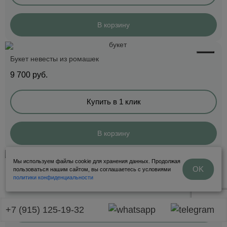
В корзину
Букет невесты из ромашек
9 700
руб.
Купить в 1 клик
В корзину
Мы используем файлы cookie для хранения данных. Продолжая
Букет невесты из пионовидных роз и диантусов
OK
пользоваться нашим сайтом, вы соглашаетесь с условиями
политики конфиденциальности
9 500
руб.
+7 (915) 125-19-32
Купить в 1 клик