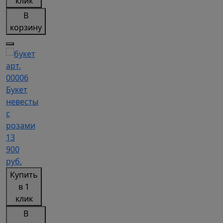
клик
В
корзину
арт.
00006
Букет
невесты
с
розами
13
900
руб.
Купить
в 1
клик
В