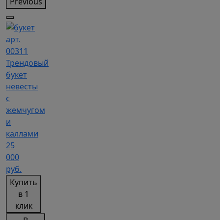
Previous
арт.
00311
Трендовый
букет
невесты
с
жемчугом
и
каллами
25
000
руб.
Купить
в 1
клик