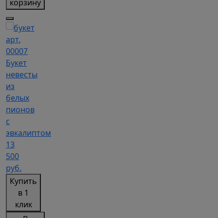
корзину
арт.
00007
Букет
невесты
из
белых
пионов
с
эвкалиптом
13
500
руб.
Купить
в 1
клик