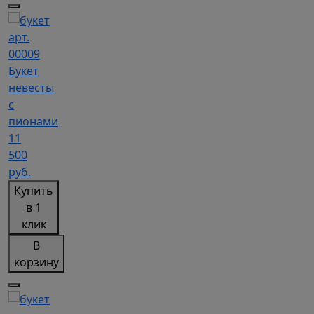
арт.
00009
Букет
невесты
с
пионами
11
500
руб.
Купить
в 1
клик
В
корзину