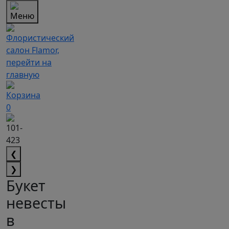
0
❮
❯
Букет
невесты
в