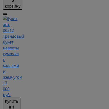
В
корзину
арт.
00312
Трендовый
букет
невесты
сумочка
с
каллами
и
жемчугом
17
000
руб.
Купить
в 1