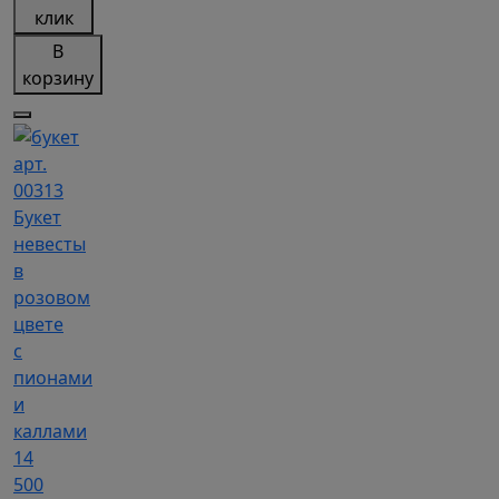
клик
В
корзину
арт.
00313
Букет
невесты
в
розовом
цвете
с
пионами
и
каллами
14
500