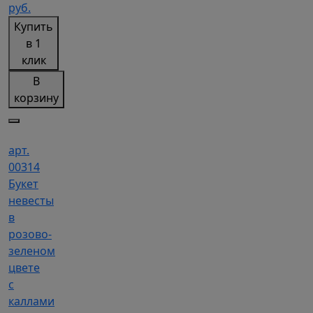
руб.
Купить
в 1
клик
В
корзину
арт.
00314
Букет
невесты
в
розово-
зеленом
цвете
с
каллами