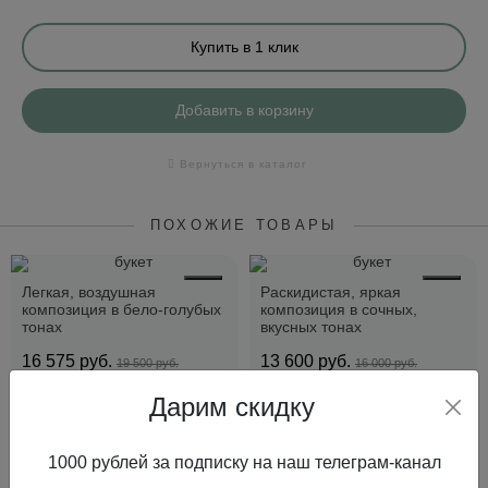
Купить в 1 клик
Добавить в корзину
Вернуться в каталог
ПОХОЖИЕ ТОВАРЫ
Легкая, воздушная
Раскидистая, яркая
композиция в бело-голубых
композиция в сочных,
тонах
вкусных тонах
16 575
руб.
13 600
руб.
19 500 руб.
16 000 руб.
Дарим скидку
Купить в 1 клик
Купить в 1 клик
1000 рублей за подписку на наш телеграм-канал