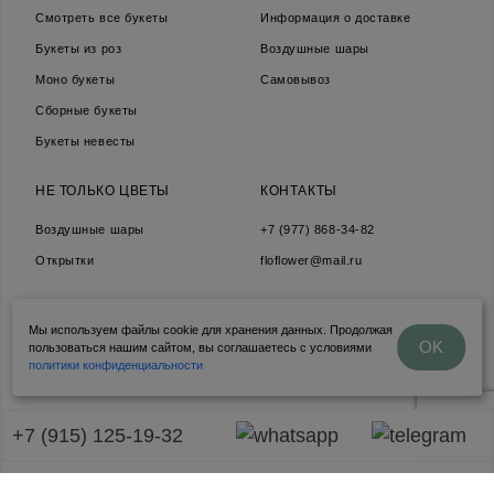
Смотреть все букеты
Информация о доставке
Букеты из роз
Воздушные шары
Моно букеты
Самовывоз
Сборные букеты
Букеты невесты
НЕ ТОЛЬКО ЦВЕТЫ
КОНТАКТЫ
Воздушные шары
+7 (977) 868-34-82
Открытки
floflower@mail.ru
Мы используем файлы cookie для хранения данных. Продолжая
Политика конфедециальности
OK
пользоваться нашим сайтом, вы соглашаетесь с условиями
Продвижение сайта Amigos Digital
политики конфиденциальности
+7 (915) 125-19-32