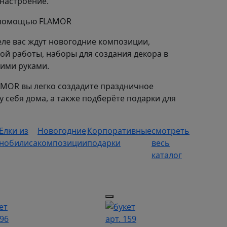
настроение.
с помощью FLAMOR
еле вас ждут новогодние композиции,
ой работы, наборы для создания декора в
ими руками.
AMOR вы легко создадите праздничное
у себя дома, а также подберёте подарки для
Елки из
Новогодние
Корпоративные
смотреть
нобилиса
композиции
подарки
весь
каталог
196
арт. 159