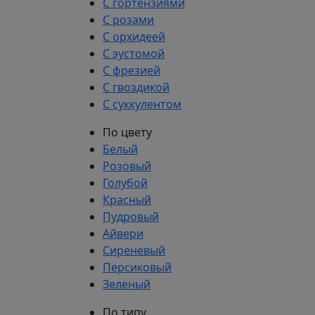
С гортензиями
С розами
С орхидеей
С эустомой
С фрезией
С гвоздикой
С суккулентом
По цвету
Белый
Розовый
Голубой
Красный
Пудровый
Айвери
Сиреневый
Персиковый
Зеленый
По типу