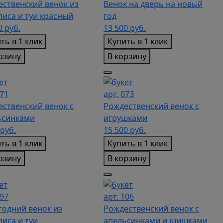
ственский венок из
Венок на дверь на новый
иса и туи красный
год
00
руб.
13 500
руб.
ть в 1 клик
Купить в 1 клик
рзину
В корзину
071
арт. 073
ственский венок с
Рождественский венок с
ьсинками
игрушками
руб.
15 500
руб.
ть в 1 клик
Купить в 1 клик
рзину
В корзину
097
арт. 106
годний венок из
Рождественский венок с
иса и туи
апельсинками и шишками