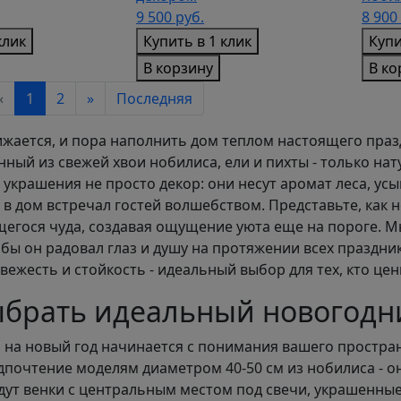
9 500
руб.
8 900
клик
Купить в 1 клик
Купи
В корзину
В ко
«
1
2
»
Последняя
жается, и пора наполнить дом теплом настоящего праз
анный из свежей хвои нобилиса, ели и пихты - только н
и украшения не просто декор: они несут аромат леса, 
 в дом встречал гостей волшебством. Представьте, как 
гося чуда, создавая ощущение уюта еще на пороге. М
обы он радовал глаз и душу на протяжении всех праздни
вежесть и стойкость - идеальный выбор для тех, кто цен
ыбрать идеальный новогодн
 на новый год начинается с понимания вашего простран
дпочтение моделям диаметром 40-50 см из нобилиса - о
дут венки с центральным местом под свечи, украшенны