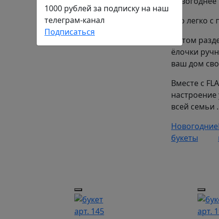
новогоднее 
1000 рублей за подписку на наш
телеграм-канал
Это легко 
Подписаться
В этом разд
ёлочки ручн
ваш дом сво
Вместе с FL
настроение 
всей семьи .
Новогодние
букеты
арт. 145
арт. 