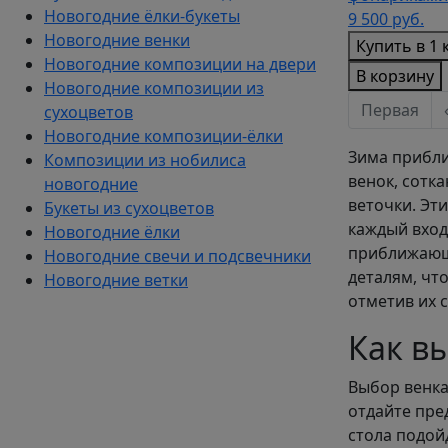
Новогодние ёлки-букеты
9 500
руб.
Новогодние венки
Купить в 1 
Новогодние композиции на двери
В корзину
Новогодние композиции из
Первая
сухоцветов
Новогодние композиции-ёлки
Зима прибли
Композиции из нобилиса
венок, сотк
новогодние
веточки. Эт
Букеты из сухоцветов
каждый вход
Новогодние ёлки
приближающе
Новогодние свечи и подсвечники
деталям, чт
Новогодние ветки
отметив их с
Как в
Выбор венка
отдайте пре
стола подой