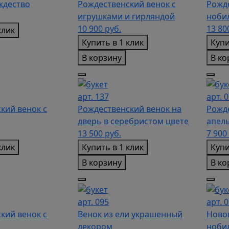
ждество
Рождественский венок с
Рожде
игрушками и гирляндой
нобил
10 900
руб.
13 8
клик
Купить в 1 клик
Купи
В корзину
В ко
арт. 137
арт. 
кий венок с
Рождественский венок на
Рожде
дверь в серебристом цвете
апел
13 500
руб.
7 900
клик
Купить в 1 клик
Купи
В корзину
В ко
арт. 095
арт. 
кий венок с
Венок из ели украшенный
Ново
декором
нобил