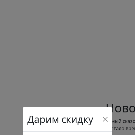
Ново
Дарим скидку
Самый сказо
настало вре