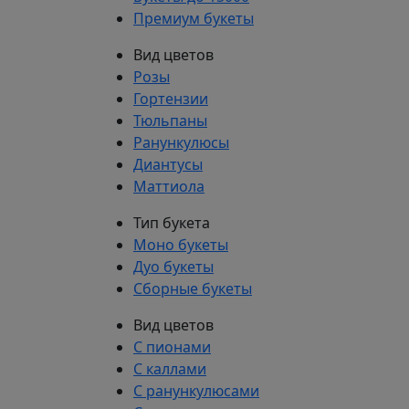
Премиум букеты
Вид цветов
Розы
Гортензии
Тюльпаны
Ранункулюсы
Диантусы
Маттиола
Тип букета
Моно букеты
Дуо букеты
Сборные букеты
Вид цветов
С пионами
С каллами
С ранункулюсами