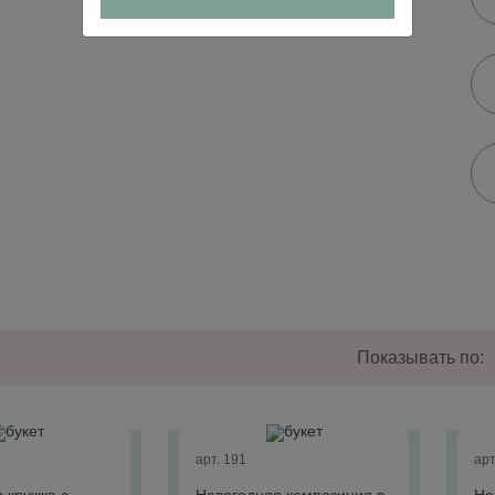
Показывать по:
арт. 191
арт