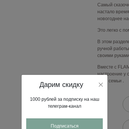
Самый сказочн
настало время
новогоднее на
Это легко с 
В этом раздел
ручной работы
своими руками
Вместе с FLAM
настроение у 
всей семьи .
Дарим скидку
1000 рублей за подписку на наш
телеграм-канал
Подписаться