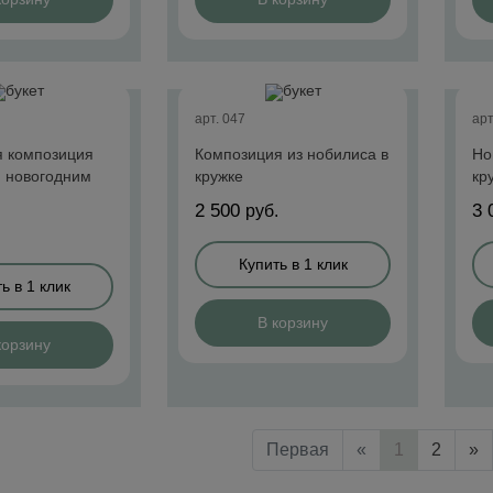
арт. 047
арт
я композиция
Композиция из нобилиса в
Но
и новогодним
кружке
кр
2 500
3 
руб.
.
Купить в 1 клик
ь в 1 клик
В корзину
корзину
Первая
«
1
2
»